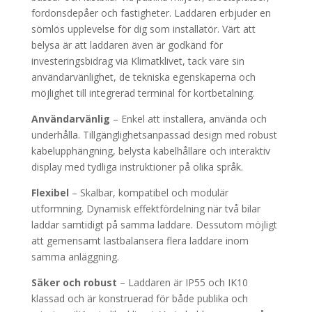
fordonsdepåer och fastigheter. Laddaren erbjuder en
sömlös upplevelse för dig som installatör. Värt att
belysa är att laddaren även är godkänd för
investeringsbidrag via Klimatklivet, tack vare sin
användarvänlighet, de tekniska egenskaperna och
möjlighet till integrerad terminal för kortbetalning.
Användarvänlig
– Enkel att installera, använda och
underhålla. Tillgänglighetsanpassad design med robust
kabelupphängning, belysta kabelhållare och interaktiv
display med tydliga instruktioner på olika språk.
Flexibel
– Skalbar, kompatibel och modulär
utformning. Dynamisk effektfördelning när två bilar
laddar samtidigt på samma laddare. Dessutom möjligt
att gemensamt lastbalansera flera laddare inom
samma anläggning.
Säker och robust
– Laddaren är IP55 och IK10
klassad och är konstruerad för både publika och