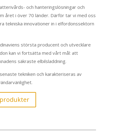
tterivårds- och hanteringslösningar och
om året i över 70 länder. Därför tar vi med oss
a tekniska innovationer in i elfordonssektorn
ndinaviens största producent och utvecklare
rdon kan vi fortsätta med vårt mål: att
rknadens säkraste elbilsladdning.
 senaste tekniken och karakteriseras av
nvändarvänlighet.
yprodukter