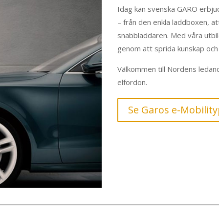
Idag kan svenska GARO erbjud
– från den enkla laddboxen, att
snabbladdaren. Med våra utbil
genom att sprida kunskap och 
Välkommen till Nordens ledand
elfordon.
Se Garos e-Mobilit