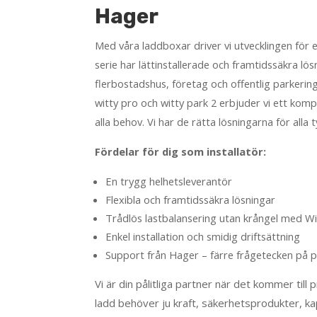
Hager
Med våra ladd­boxar driver vi utveck­lingen för e
serie har lättinstal­le­rade och fram­tids­säkra lös
flerbostadshus, företag och offentlig parke­ring
witty pro och witty park 2 erbjuder vi ett komp
alla behov. Vi har de rätta lösning­arna för alla
Fördelar för dig som installatör:
En trygg helhetsleverantör
Flexibla och framtidssäkra lösningar
Trådlös lastbalansering utan krångel med Wi
Enkel installation och smidig driftsättning
Support från Hager – färre frågetecken på p
Vi är din pålitliga partner när det kommer till pro
ladd behöver ju kraft, säkerhetsprodukter, kap