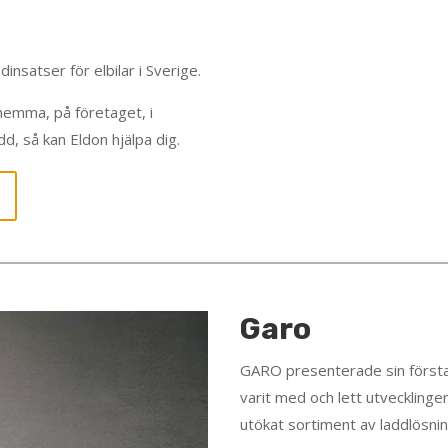
insatser för elbilar i Sverige.
 hemma, på företaget, i
d, så kan Eldon hjälpa dig.
Garo
GARO presenterade sin första
varit med och lett utvecklinge
utökat sortiment av ladd­lösni