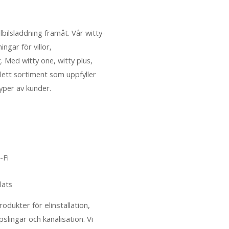
lbilsladd­ning framåt. Vår witty-
ningar för villor,
. Med witty one, witty plus,
lett sorti­ment som uppfyller
 typer av kunder.
-Fi
lats
dukter för elin­stal­la­tion,
slingar och kanalisation. Vi