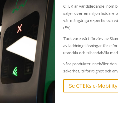
CTEK är världsledande inom ba
säljer över en miljon laddare 
vår mångåriga expertis och vår
(EV).
Tack vare vårt förvärv av Ska
av laddningslösningar för elfo
utveckla och tillhandahålla ma
Våra produkter innehåller den
säkerhet, tillförlitlighet och a
Se CTEKs e-Mobilit