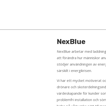
NexBlue
NexBlue arbetar med laddning
att förändra hur människor a
stödjer användningen av energi 
särskilt i energikrisen.
Vi har ett mycket motiverat oc
drönare och skoterdelningsindu
värdeskapande för kunder som
problemfri installation och sö