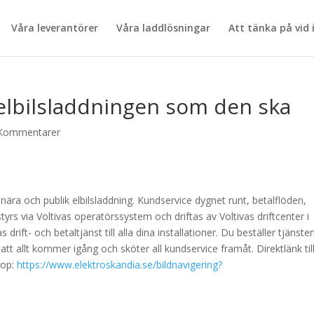
Våra leverantörer
Våra laddlösningar
Att tänka på vid 
elbilsladdningen som den ska
Kommentarer
snära och publik elbilsladdning. Kundservice dygnet runt, betalflöden,
styrs via Voltivas operatörssystem och driftas av Voltivas driftcenter i
rift- och betaltjänst till alla dina installationer. Du beställer tjänste
l att allt kommer igång och sköter all kundservice framåt. Direktlänk til
hop:
https://www.elektroskandia.se/bildnavigering?