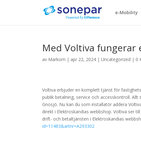
e-Mobility
Med Voltiva fungerar 
av
Markom
|
apr 22, 2024
|
Uncategorized
|
0 
Voltiva erbjuder en komplett tjänst för fastighet
publik betalning, service och accesskontroll. Allt 
Gnosjö. Nu kan du som installatör addera Voltivas d
direkt i Elektroskandias webbshop. Voltiva ser til
drift- och betaltjänsten i Elektroskandias webbs
id=11483&artnr=A293302