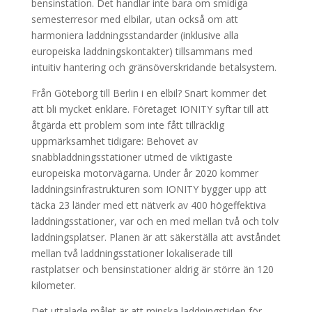
bensinstation. Det handlar inte bara om smidiga
semesterresor med elbilar, utan också om att
harmoniera laddningsstandarder (inklusive alla
europeiska laddningskontakter) tillsammans med
intuitiv hantering och gränsöverskridande betalsystem.
Från Göteborg till Berlin i en elbil? Snart kommer det
att bli mycket enklare. Företaget IONITY syftar till att
åtgärda ett problem som inte fått tillräcklig
uppmärksamhet tidigare: Behovet av
snabbladdningsstationer utmed de viktigaste
europeiska motorvägarna. Under år 2020 kommer
laddningsinfrastrukturen som IONITY bygger upp att
täcka 23 länder med ett nätverk av 400 högeffektiva
laddningsstationer, var och en med mellan två och tolv
laddningsplatser. Planen är att säkerställa att avståndet
mellan två laddningsstationer lokaliserade till
rastplatser och bensinstationer aldrig är större än 120
kilometer.
Det uttalade målet är att minska laddningstiden för